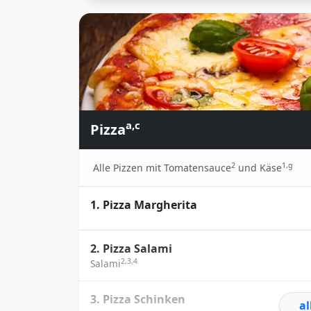
a,c
Pizza
2
1,g
Alle Pizzen mit Tomatensauce
und Käse
1. Pizza Margherita
2. Pizza Salami
2,3,4
Salami
3. Pizza Schinken
al