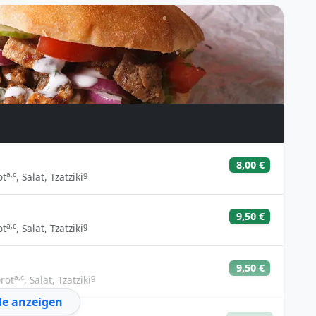
7,00 €
12,50 €
g
 Zwiebeln, Hirtenkäse
6,00 €
10,50 €
6,00 €
10,50 €
8,00 €
a,c
g
ot
, Salat, Tzatziki
6,50 €
11,50 €
9,50 €
a,c
g
ot
, Salat, Tzatziki
7,00 €
12,00 €
9,50 €
a,c
g
rot
, Salat, Tzatziki
6,00 €
11,00 €
le anzeigen