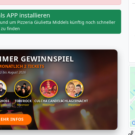
als APP installieren
n und um Pizzeria Giulietta Middels künftig noch schneller
zu finden
MMER GEWINNSPIEL
ONATLICH 2 TICKETS
z bis August 2026
SHOSS
TORFROCK
CULCHA CANDELA
SCHLAGERNACHT
haven
Wiesmoor
Wiesmoor
Wiesmoor
EHR INFOS