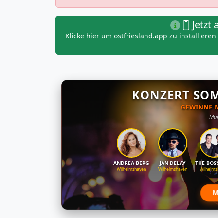
Jetzt 
Klicke hier um ostfriesland.app zu installiere
KONZERT SO
GEWINNE M
Mär
ANDREA BERG
JAN DELAY
THE BOS
Wilhelmshaven
Wilhelmshaven
Wilhelms
M